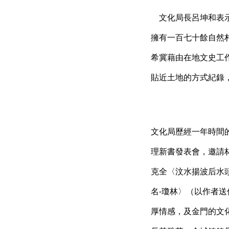
文化局長呂坤和表示
擁有一百七十餘自然
希冀藉由在地文史工
貼近土地的方式紀錄
文化局歷經一年時間
理新書發表會，邀請
克全〈汶水揚波后水
名-瓊林〉（以作者
厚情感，及金門的文