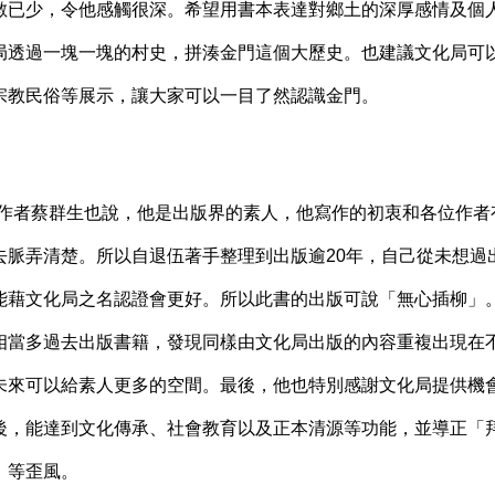
數已少，令他感觸很深。希望用書本表達對鄉土的深厚感情及個
局透過一塊一塊的村史，拼湊金門這個大歷史。也建議文化局可
宗教民俗等展示，讓大家可以一目了然認識金門。
作者蔡群生也說，他是出版界的素人，他寫作的初衷和各位作者
去脈弄清楚。所以自退伍著手整理到出版逾20年，自己從未想過
能藉文化局之名認證會更好。所以此書的出版可說「無心插柳」
相當多過去出版書籍，發現同樣由文化局出版的內容重複出現在
未來可以給素人更多的空間。最後，他也特別感謝文化局提供機
後，能達到文化傳承、社會教育以及正本清源等功能，並導正「
」等歪風。