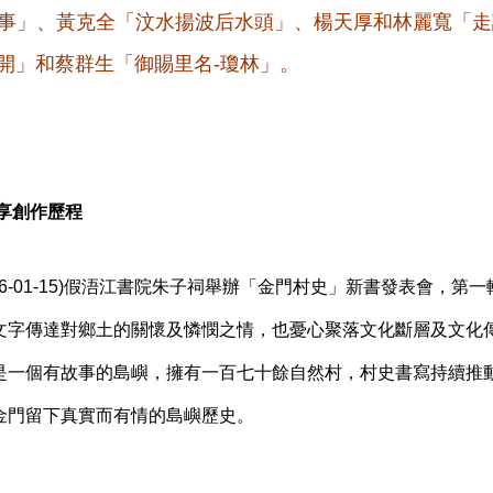
往事」、黃克全「汶水揚波后水頭」、楊天厚和林麗寬「
開」和蔡群生「御賜里名-瓊林」。
享創作歷程
06-01-15)假浯江書院朱子祠舉辦「金門村史」新書發表會，第
文字傳達對鄉土的關懷及憐憫之情，也憂心聚落文化斷層及文化
是一個有故事的島嶼，擁有一百七十餘自然村，村史書寫持續推
金門留下真實而有情的島嶼歷史。