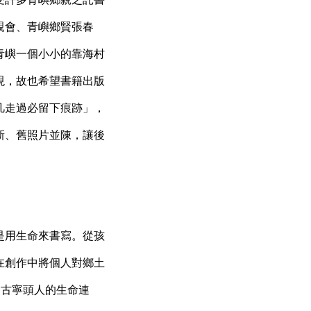
親會、青嶼鄉賢張春
青嶼一個小小的靠海村
現，故也希望書籍出版
凡走過必留下痕跡」，
新、舊照片並陳，讓後
是用生命來書寫。從孩
在創作中將個人對鄉土
是古寧頭人的生命連