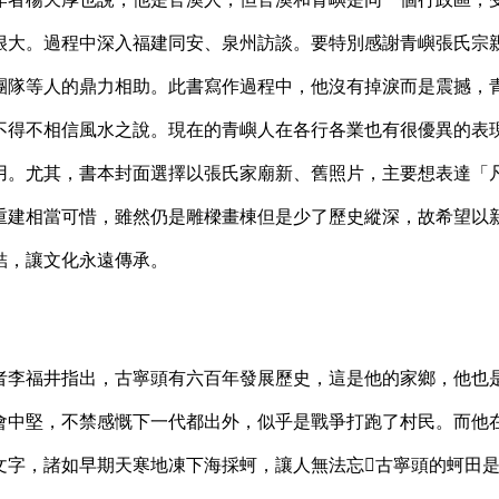
很大。過程中深入福建同安、泉州訪談。要特別感謝青嶼張氏宗
團隊等人的鼎力相助。此書寫作過程中，他沒有掉淚而是震撼，
不得不相信風水之說。現在的青嶼人在各行各業也有很優異的表
用。尤其，書本封面選擇以張氏家廟新、舊照片，主要想表達「
重建相當可惜，雖然仍是雕樑畫棟但是少了歷史縱深，故希望以
結，讓文化永遠傳承。
者李福井指出，古寧頭有六百年發展歷史，這是他的家鄉，他也
會中堅，不禁感慨下一代都出外，似乎是戰爭打跑了村民。而他
文字，諸如早期天寒地凍下海採蚵，讓人無法忘古寧頭的蚵田