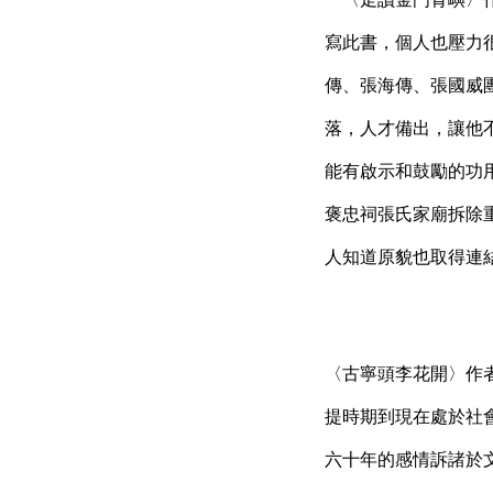
寫此書，個人也壓力
傳、張海傳、張國威
落，人才備出，讓他
能有啟示和鼓勵的功
褒忠祠張氏家廟拆除
人知道原貌也取得連
〈古寧頭李花開〉作
提時期到現在處於社
六十年的感情訴諸於