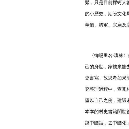
繫，只是目前採蚵人
的小歷史，期盼文化
華僑、將軍、宗廟及
〈御賜里名-瓊林〉
己的身世，家族來龍
史書寫，故思考如果
究整理過程中，查閱
望以自己之例，建議
本本的村史書籍問世
說中國話，去中國化