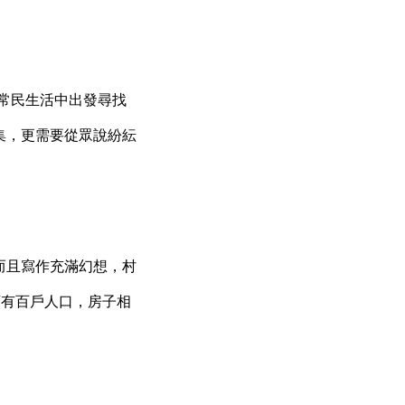
常民生活中出發尋找
集，更需要從眾說紛紜
而且寫作充滿幻想，村
頭有百戶人口，房子相
。