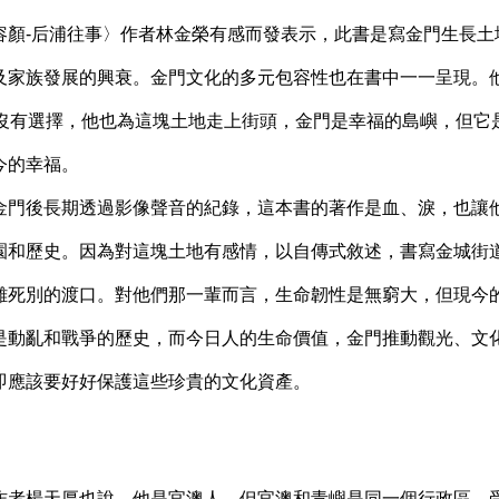
顏-后浦往事〉作者林金榮有感而發表示，此書是寫金門生長土
及家族發展的興衰。金門文化的多元包容性也在書中一一呈現。他
滿沒有選擇，他也為這塊土地走上街頭，金門是幸福的島嶼，但它
今的幸福。
門後長期透過影像聲音的紀錄，這本書的著作是血、淚，也讓
園和歷史。因為對這塊土地有感情，以自傳式敘述，書寫金城街
離死別的渡口。對他們那一輩而言，生命韌性是無窮大，但現今
是動亂和戰爭的歷史，而今日人的生命價值，金門推動觀光、文
即應該要好好保護這些珍貴的文化資產。
者楊天厚也說，他是官澳人，但官澳和青嶼是同一個行政區，