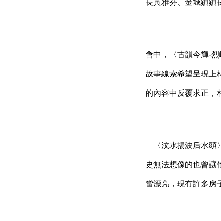
長黃雅芬、金城鎮鎮
會中，〈古韻今輝-
故事線索希望呈現上
的內容中反覆求正，
〈汶水揚波后水頭〉
史無法想像的也曾讓
當漂亮，現有許多房