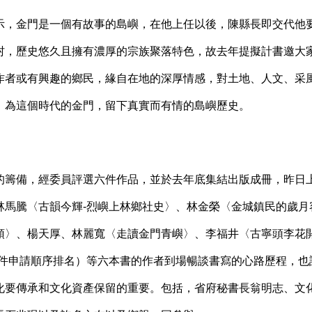
，金門是一個有故事的島嶼，在他上任以後，陳縣長即交代他
村，歷史悠久且擁有濃厚的宗族聚落特色，故去年提擬計書邀大
作者或有興趣的鄉民，緣自在地的深厚情感，對土地、人文、采
，為這個時代的金門，留下真實而有情的島嶼歷史。
的籌備，經委員評選六件作品，並於去年底集結出版成冊，昨日
林馬騰〈古韻今輝-烈嶼上林鄉社史〉、林金榮〈金城鎮民的歲月
頭〉、楊天厚、林麗寬〈走讀金門青嶼〉、李福井〈古寧頭李花
送件申請順序排名）等六本書的作者到場暢談書寫的心路歷程，也
化要傳承和文化資產保留的重要。包括，省府秘書長翁明志、文