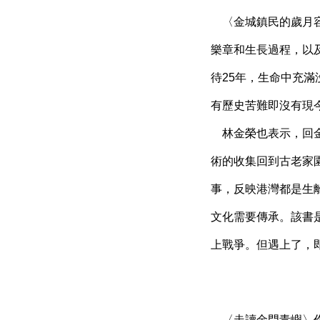
〈金城鎮民的歲月容
樂章和生長過程，以
待25年，生命中充
有歷史苦難即沒有現
林金榮也表示，回金
術的收集回到古老家
事，反映港灣都是生
文化需要傳承。該書
上戰爭。但遇上了，
〈走讀金門青嶼〉作