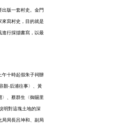
要出版一套村史。金門
家來寫村史，目的就是
風進行採擷書寫，以最
上午十時起假朱子祠辦
容顏-后浦往事〉、黃
開〉、蔡群生〈御賜里
說明對這塊土地的深
化局局長呂坤和、副局