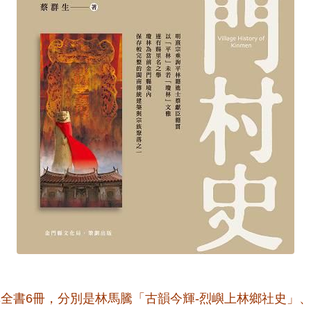
輯全書6冊，分別是林馬騰「古韻今輝-烈嶼上林鄉社史」