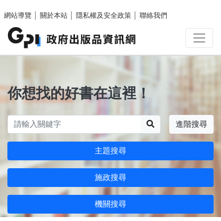
跳至主要內容區塊
網站導覽
│
關於本站
│
隱私權及安全政策
│
聯絡我們
你想找的好書在這裡！
搜尋
進階搜尋
主題搜尋
施政搜尋
機關搜尋