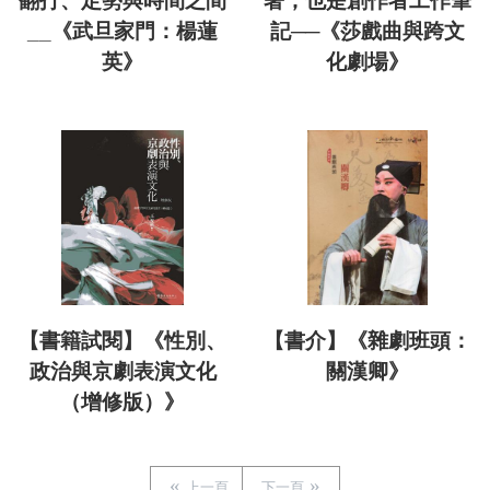
翻打、定勢與時間之間
著，也是創作者工作筆
__《武旦家門：楊蓮
記──《莎戲曲與跨文
英》
化劇場》
【書籍試閱】《性別、
【書介】《雜劇班頭：
政治與京劇表演文化
關漢卿》
（增修版）》
上一頁
下一頁