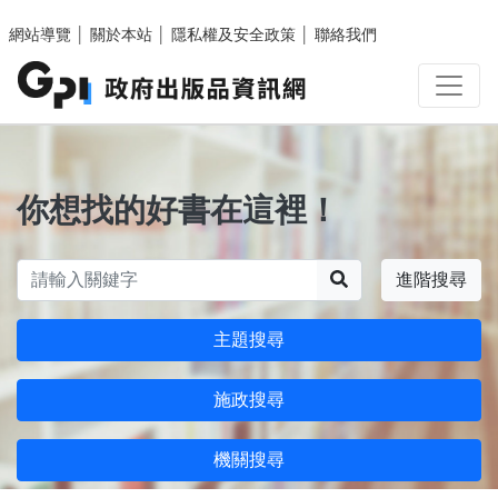
跳至主要內容區塊
網站導覽
│
關於本站
│
隱私權及安全政策
│
聯絡我們
你想找的好書在這裡！
搜尋
進階搜尋
主題搜尋
施政搜尋
機關搜尋