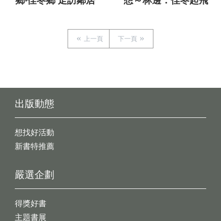
鄉‧佳冬鄉 走訪鄰居
想～林邊．佳冬起飛
上一頁
下一頁
出版動態
想找好活動
新書特推薦
嚴選企劃
得獎好書
主題書展