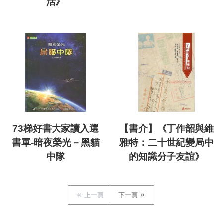
活》
73梯好書大家讀入選
【書介】《丁作韶與維
書單-暗夜榮光－黑貓
雅特：二十世紀變局中
中隊
的知識分子友誼》
上一頁
下一頁