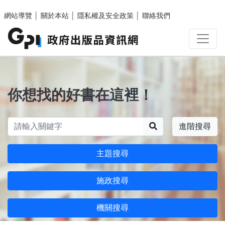
跳至主要內容區塊
網站導覽
│
關於本站
│
隱私權及安全政策
│
聯絡我們
你想找的好書在這裡！
搜尋
進階搜尋
主題搜尋
施政搜尋
機關搜尋