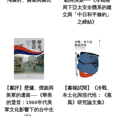
灣農村、農業與農民
動與演變──《冷戰格
局下亞太安全體系的建
立與「中日和平條約」
之締結》
【書評】壁爐、煙囪與
【書籍試閱】《冷戰、
美軍的遺留──《華美
本土化與現代性：《蕉
的跫音：1960年代美
風》研究論文集》
軍文化影響下的台中生