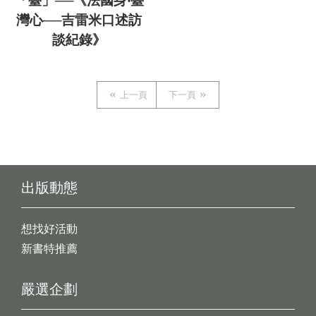
「臺」──《法國身‧臺
灣心──吉雷米口述訪
談紀錄》
上一頁
下一頁
出版動態
想找好活動
新書特推薦
嚴選企劃