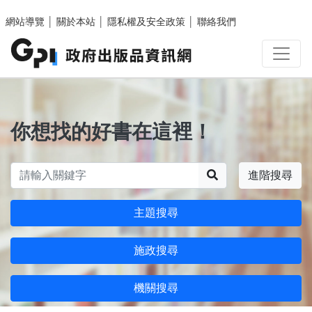
跳至主要內容區塊
網站導覽
│
關於本站
│
隱私權及安全政策
│
聯絡我們
你想找的好書在這裡！
搜尋
進階搜尋
主題搜尋
施政搜尋
機關搜尋