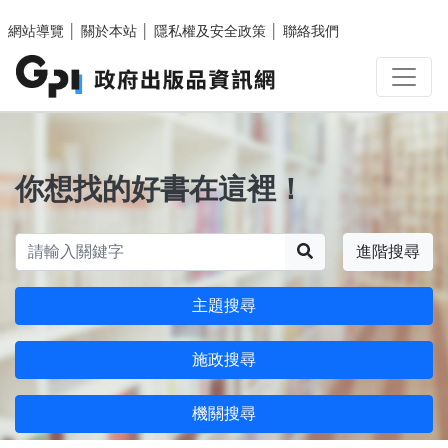
跳至主要內容區塊
網站導覽
│
關於本站
│
隱私權及安全政策
│
聯絡我們
你想找的好書在這裡！
搜尋
進階搜尋
主題搜尋
施政搜尋
機關搜尋