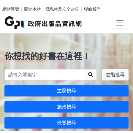
跳至主要內容區塊
網站導覽
│
關於本站
│
隱私權及安全政策
│
聯絡我們
你想找的好書在這裡！
搜尋
進階搜尋
主題搜尋
施政搜尋
機關搜尋