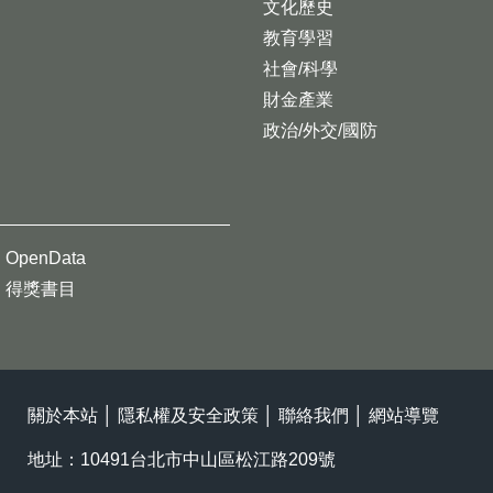
文化歷史
教育學習
社會/科學
財金產業
政治/外交/國防
OpenData
得獎書目
關於本站
│
隱私權及安全政策
│
聯絡我們
│
網站導覽
地址：10491台北市中山區松江路209號