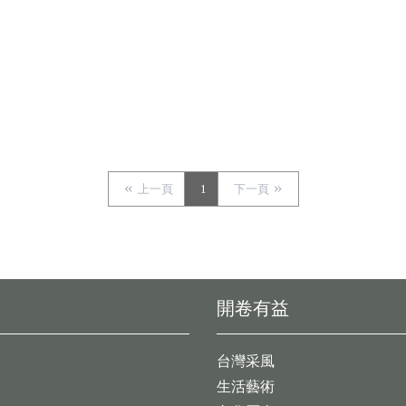
上一頁
1
下一頁
開卷有益
台灣采風
生活藝術