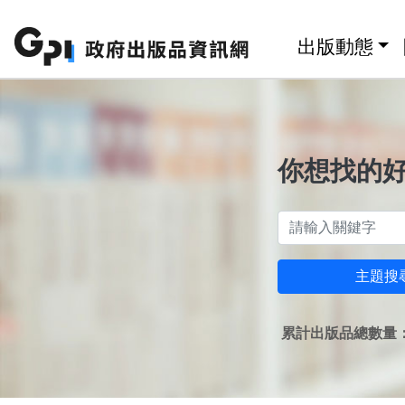
跳至主要內容區塊
:::
出版動態
你想找的
主題搜
累計出版品總數量：1