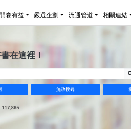
開卷有益
嚴選企劃
流通管道
相關連結
好書在這裡！
尋
施政搜尋
17,865