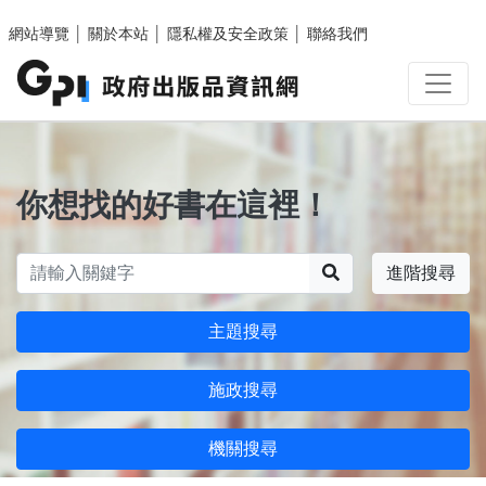
跳至主要內容區塊
網站導覽
│
關於本站
│
隱私權及安全政策
│
聯絡我們
你想找的好書在這裡！
搜尋
進階搜尋
主題搜尋
施政搜尋
機關搜尋