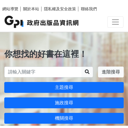
跳至主要內容區塊
網站導覽
│
關於本站
│
隱私權及安全政策
│
聯絡我們
你想找的好書在這裡！
搜尋
進階搜尋
主題搜尋
施政搜尋
機關搜尋