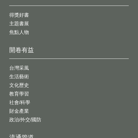
得獎好書
主題書展
焦點人物
開卷有益
台灣采風
生活藝術
文化歷史
教育學習
社會/科學
財金產業
政治/外交/國防
流通管道