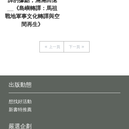
譯的據點，滿滿回憶
__《島嶼轉譯：馬祖
戰地軍事文化轉譯與空
間再生》
上一頁
下一頁
出版動態
想找好活動
新書特推薦
嚴選企劃