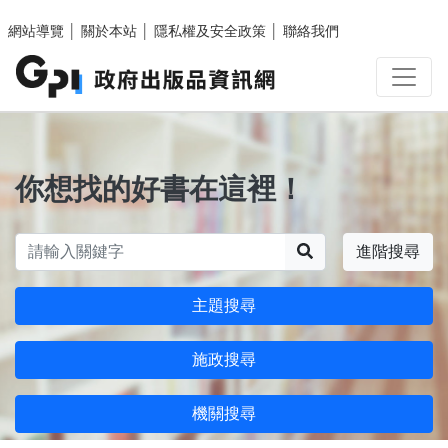
跳至主要內容區塊
網站導覽
│
關於本站
│
隱私權及安全政策
│
聯絡我們
你想找的好書在這裡！
搜尋
進階搜尋
主題搜尋
施政搜尋
機關搜尋