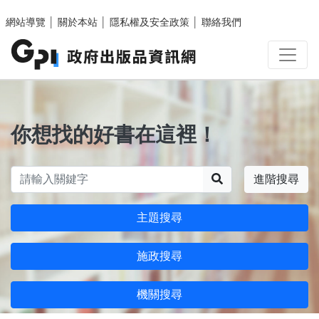
跳至主要內容區塊
網站導覽
│
關於本站
│
隱私權及安全政策
│
聯絡我們
你想找的好書在這裡！
搜尋
進階搜尋
主題搜尋
施政搜尋
機關搜尋