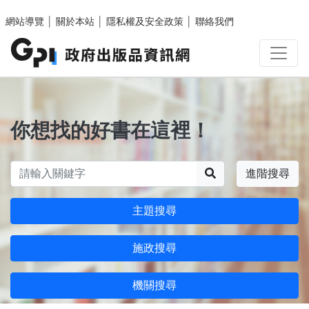
跳至主要內容區塊
網站導覽
│
關於本站
│
隱私權及安全政策
│
聯絡我們
你想找的好書在這裡！
搜尋
進階搜尋
主題搜尋
施政搜尋
機關搜尋