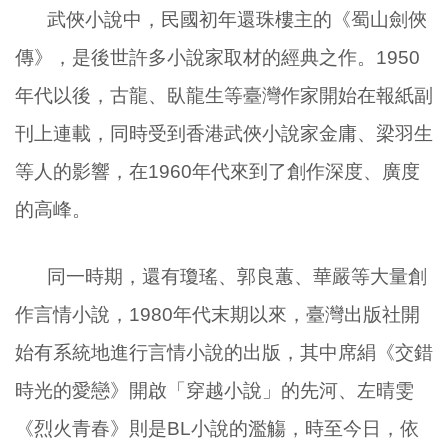
武俠小說中，民國初年還珠樓主的《蜀山劍俠
傳》，是後世許多小說家取材的經典之作。
1950
年代以後，古龍、臥龍生等臺灣作家開始在報紙副
刊上連載，同時受到香港武俠小說家金庸、梁羽生
等人的影響，在
1960
年代來到了創作深度、廣度
的高峰。
同一時期，還有瓊瑤、郭良蕙、華嚴等大量創
作言情小說，
1980
年代末期以來，臺灣出版社開
始有系統地進行言情小說的出版，其中席絹《交錯
時光的愛戀》開啟「穿越小說」的先河、左晴雯
《烈火青春》則是
BL
小說的濫觴，時至今日，依