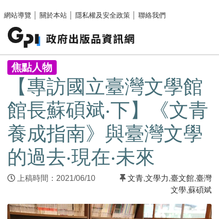
跳至主要內容區塊
網站導覽
│
關於本站
│
隱私權及安全政策
│
聯絡我們
:::
焦點人物
【專訪國立臺灣文學館
館長蘇碩斌‧下】《文青
養成指南》與臺灣文學
的過去‧現在‧未來
上稿時間：2021/06/10
文青
,
文學力
,
臺文館
,
臺灣
文學
,
蘇碩斌