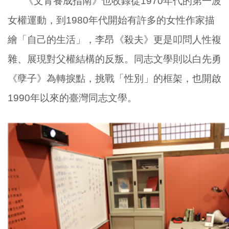
《文青養成指南》也收錄從
1970
年代的第一波
女權運動，到
1980
年代開始有許多的女性作家描
繪「自己的生活」，李昂《殺夫》更是叩問人性複
雜、展現對父權結構的反叛。同志文學則以白先勇
《孽子》為轉捩點，挑戰「性別」的框架，也開啟
1990
年以來的臺灣同志文學。