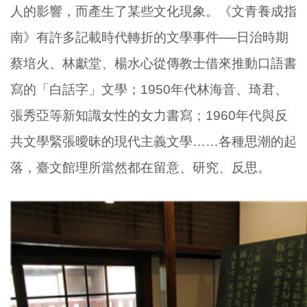
人的影響，而產生了某些文化現象。《文青養成指
南》有許多記載時代轉折的文學事件──日治時期
蔡培火、林獻堂、楊水心從傳教士借來推動口語書
寫的「白話字」文學；
1950
年代林海音、琦君、
張秀亞等新知識女性的女力書寫；
1960
年代與反
共文學緊張曖昧的現代主義文學……各種思潮的起
落，臺文館理所當然都在留意、研究、反思。