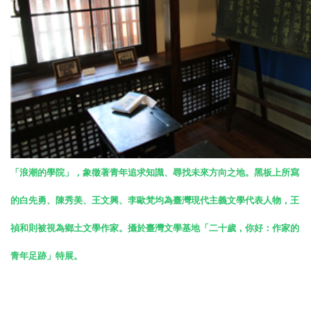
「浪潮的學院」，象徵著青年追求知識、尋找未來方向之地。黑板上所寫
的白先勇、陳秀美、王文興、李歐梵均為臺灣現代主義文學代表人物，王
禎和則被視為鄉土文學作家。攝於臺灣文學基地「二十歲，你好：作家的
青年足跡」特展。