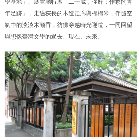
學基地」
、展覽廳特展「二十歲，你好：作家的青
年足跡」，走過狹長的木造走廊與榻榻米，伴隨空
氣中的淡淡木頭香，彷彿穿越時光隧道，一同回望
與想像臺灣文學的過去、現在、未來。