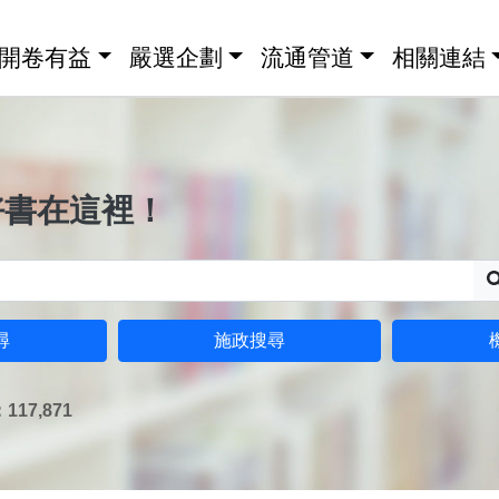
開卷有益
嚴選企劃
流通管道
相關連結
好書在這裡！
尋
施政搜尋
17,871