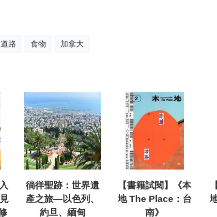
道路
食物
加拿大
入
徜徉聖跡：世界遺
【書籍試閱】《本
女見
產之旅—以色列、
地 The Place：台
地
修
約旦、緬甸
南》