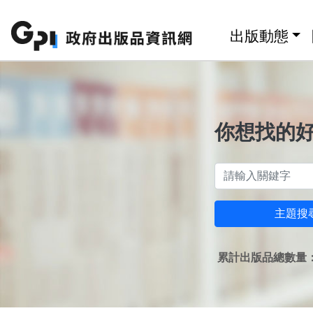
跳至主要內容區塊
:::
出版動態
你想找的
主題搜
累計出版品總數量：1