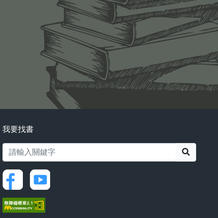
我要找書
搜尋