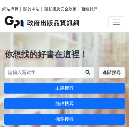
跳至主要內容區塊
網站導覽
│
關於本站
│
隱私權及安全政策
│
聯絡我們
你想找的好書在這裡！
搜尋
進階搜尋
主題搜尋
施政搜尋
機關搜尋