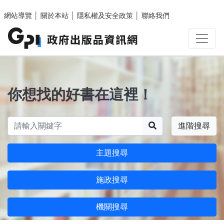
跳至主要內容區塊
網站導覽
│
關於本站
│
隱私權及安全政策
│
聯絡我們
你想找的好書在這裡！
搜尋
進階搜尋
主題搜尋
施政搜尋
機關搜尋