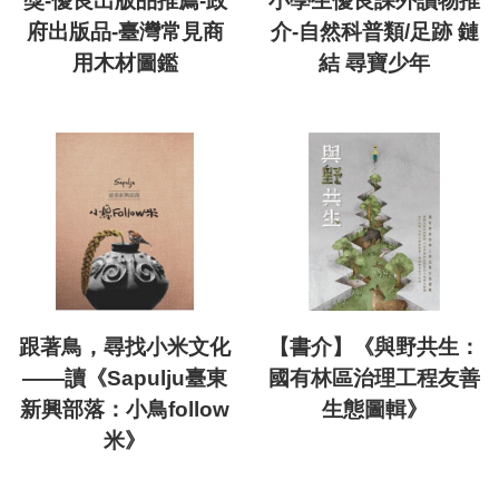
獎-優良出版品推薦-政
小學生優良課外讀物推
府出版品-臺灣常見商
介-自然科普類/足跡 鏈
用木材圖鑑
結 尋寶少年
跟著鳥，尋找小米文化
【書介】《與野共生：
――讀《Sapulju臺東
國有林區治理工程友善
新興部落：小鳥follow
生態圖輯》
米》