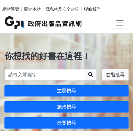
跳至主要內容區塊
網站導覽
│
關於本站
│
隱私權及安全政策
│
聯絡我們
你想找的好書在這裡！
搜尋
進階搜尋
主題搜尋
施政搜尋
機關搜尋