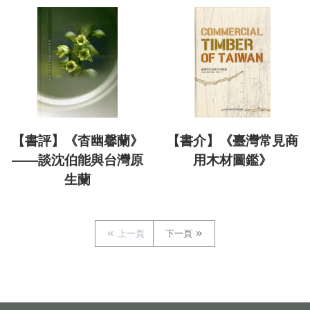
【書評】《杳幽馨蘭》
【書介】《臺灣常見商
——談沈伯能與台灣原
用木材圖鑑》
生蘭
上一頁
下一頁