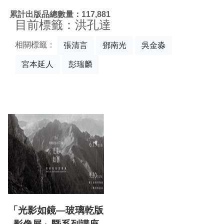
:::
累計出版品總數量：117,881
目前標籤：洪孔達
相關標籤：
張清言
鄧南光
吳金淼
宮本延人
彭瑞麟
「光影如鏡—玻璃乾版