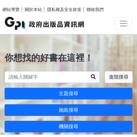
跳至主要內容區塊
網站導覽
│
關於本站
│
隱私權及安全政策
│
聯絡我們
你想找的好書在這裡！
搜尋
進階搜尋
主題搜尋
施政搜尋
機關搜尋