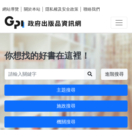
跳至主要內容區塊
網站導覽
│
關於本站
│
隱私權及安全政策
│
聯絡我們
你想找的好書在這裡！
搜尋
進階搜尋
主題搜尋
施政搜尋
機關搜尋