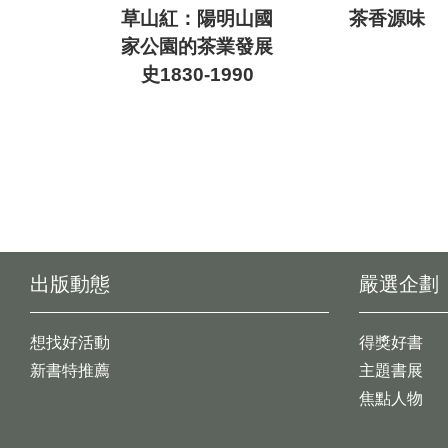
草山紅：陽明山國
茶香源味
家公園的茶業發展
史1830-1990
出版動態
嚴選企劃
想找好活動
得獎好書
新書特推薦
主題書展
焦點人物