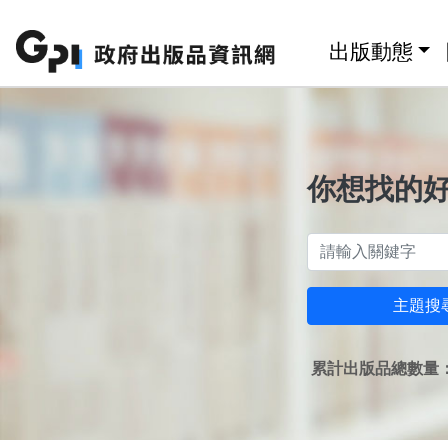
跳至主要內容區塊
:::
出版動態
你想找的
主題搜
累計出版品總數量：1