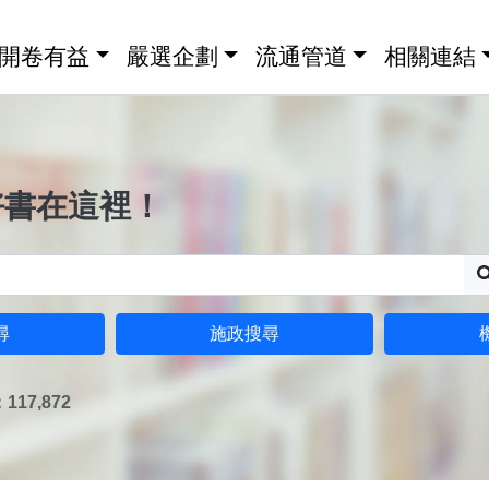
開卷有益
嚴選企劃
流通管道
相關連結
好書在這裡！
尋
施政搜尋
17,872