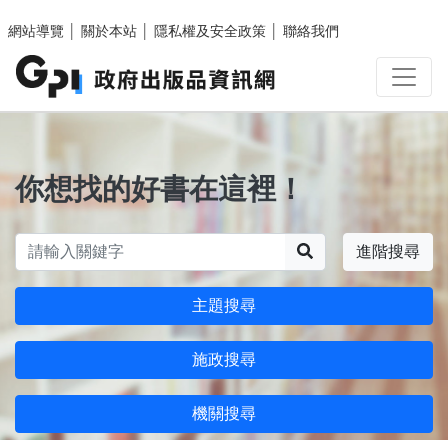
跳至主要內容區塊
網站導覽
│
關於本站
│
隱私權及安全政策
│
聯絡我們
你想找的好書在這裡！
搜尋
進階搜尋
主題搜尋
施政搜尋
機關搜尋