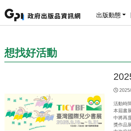
跳至主要內容區塊
:::
出版動態
:::
想找好活動
20
2025/
活動時
本屆書
中將再
獎作品