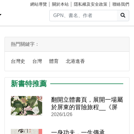
網站導覽
│
關於本站
│
隱私權及安全政策
│
聯絡我們
搜
熱門關鍵字：
台灣史
台灣
體育
北港進香
新書特推薦
)
新視窗)
新視窗)
翻開立體書頁，展開一場屬
於屏東的冒險旅程__《屏
東實習中—穿越、解密與召
2026/1/26
喚》
一身功夫，一生傳承