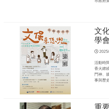
市政府
文
學
2025/
活動時
香火繚
門神、
事與歷
重