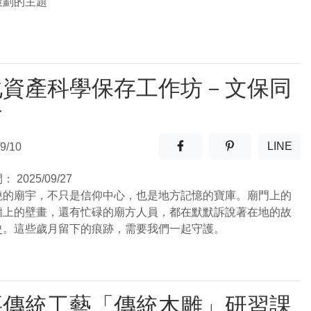
策劃的主題
化資產科學保存工作坊－文保同
會
分享至facebook(另開新視窗
分享至噗浪(另開
LINE
9/10
(另開
間：
2025/09/27
繞的廟宇，不只是信仰中心，也是地方記憶的寶庫。廟門上的
牆上的壁畫，還有忙碌的廟方人員，都在默默訴說著在地的故
史。這些歲月留下的痕跡，需要我們一起守護。
要傳統工藝「傳統木雕」研習課