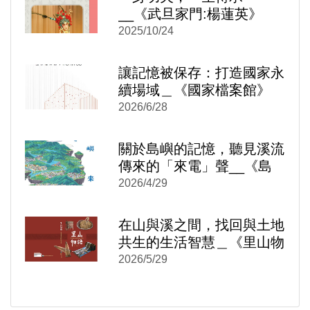
__《武旦家門:楊蓮英》
2025/10/24
讓記憶被保存：打造國家永
續場域＿《國家檔案館》
2026/6/28
)
新視窗)
關於島嶼的記憶，聽見溪流
新視窗)
傳來的「來電」聲__《島
嶼來電：台灣水力發電時空
2026/4/29
旅讀》
在山與溪之間，找回與土地
共生的生活智慧＿《里山物
語：大安溪左岸的山村生活
2026/5/29
(精裝)》