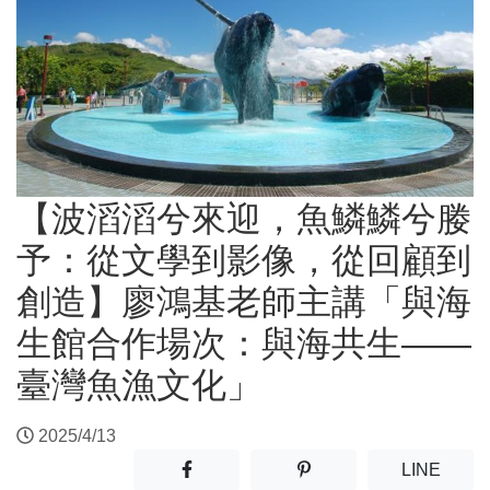
【波滔滔兮來迎，魚鱗鱗兮媵
予：從文學到影像，從回顧到
創造】廖鴻基老師主講「與海
生館合作場次：與海共生——
臺灣魚漁文化」
2025/4/13
分享至facebook(另開新視窗)
分享至噗浪(另開新視窗)
(另開
LINE