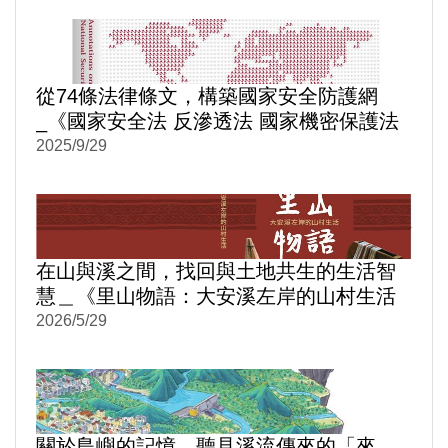
從74條法律條文，構築國家安全防護網
_《國家安全法 反滲透法 國家機密保護法
逐條評釋》
2025/9/29
在山與溪之間，找回與土地共生的生活智
慧＿《里山物語：大安溪左岸的山村生活
(精裝)》
2026/5/29
關於島嶼的記憶，聽見溪流傳來的「來