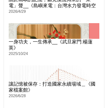
電」聲__《島嶼來電：台灣水力發電時空
旅讀》
2026/4/29
一身功夫，一生傳承__《武旦家門:楊蓮
英》
2025/10/24
讓記憶被保存：打造國家永續場域＿《國
家檔案館》
2026/6/28