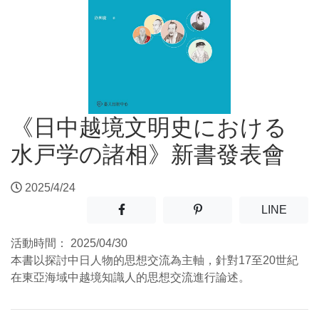
《日中越境文明史における
水戸学の諸相》新書發表會
2025/4/24
分享至facebook(另開新視窗)
分享至噗浪(另開新視窗)
(另開
LINE
活動時間：
2025/04/30
本書以探討中日人物的思想交流為主軸，針對17至20世紀
在東亞海域中越境知識人的思想交流進行論述。