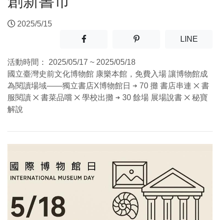
創新書市
2025/5/15
分享至facebook(另開新視窗)
分享至噗浪(另開新視窗)
(另開
LINE
活動時間：
2025/05/17 ~ 2025/05/18
國立臺灣史前文化博物館 康樂本館，免費入場 讓博物館成
為閱讀場域——獨立書店X博物館日 ➔ 70 攤 書店串連 ྾ 書
服閱讀 ྾ 書菜品嚐 ྾ 學校出攤 ➔ 30 餘場 展場說書 ྾ 秘寶
解說