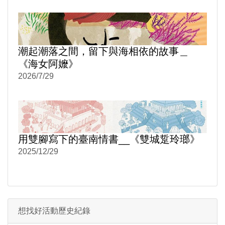
潮起潮落之間，留下與海相依的故事＿
《海女阿嬤》
2026/7/29
用雙腳寫下的臺南情書__《雙城踅玲瑯》
2025/12/29
想找好活動歷史紀錄