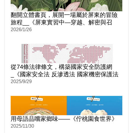
翻開立體書頁，展開一場屬於屏東的冒險
旅程__《屏東實習中—穿越、解密與召
喚》
2026/1/26
從74條法律條文，構築國家安全防護網
_《國家安全法 反滲透法 國家機密保護法
逐條評釋》
2025/9/29
用母語品嚐家鄉味——《佇桃園食世界》
2025/11/30