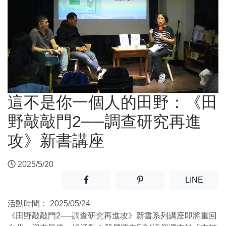
這不是你一個人的田野：《田
野敲敲門2──調查研究再進
攻》新書講座
2025/5/20
分享至facebook(另開新視窗)
分享至噗浪(另開新視窗)
(另開
LINE
活動時間：
2025/05/24
《田野敲敲門2──調查研究再進攻》新書系列講座即將重回