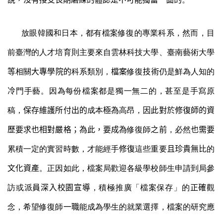
放眼韓國和日本，都有檔案修復的專業科系，
然而，目
前臺灣的人才培育則主要來自雲林科技大學、臺南藝術大學
等
相關
大專學院的
科系類別，
檔案
修復
技術
仍是鮮為人知的
冷
門手藝。因為每份檔案都是獨一無二的，甚至是手寫原
稿，
保存維護所付出的
成本
極為
高昂，
因此對於修復師的資
歷要求也相對嚴格；為此，要成為
修復師
之前
，必然
也需要
累積一定的實習時數，才能經手
修復
這些重要
且珍貴無比
的
文化資產
。正因如此，檔案局
歡迎各級學校師生申請到局參
訪或
派員深入校園宣導
，
積極推廣
「
檔案保存
」
的
正確
觀
念，希望修復師
一職
能成為學生的就業選擇，檔案的研究應