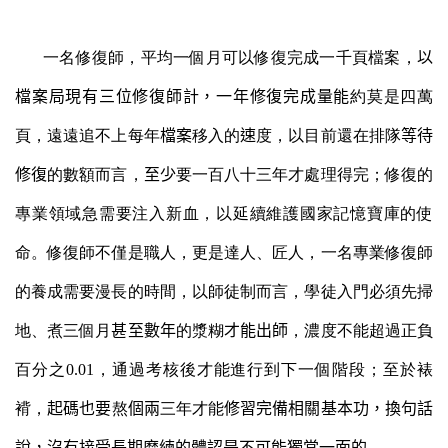
一名修復師，平均一個月可以修復完成一千頁檔案，
以
檔案局現有三位修復師計，一年修復完成量能
約莫是四萬
頁，遠遠追不上每年
檔案
移入的
速
度，以目前還在排隊
等待
修復
的數額而言，
至少
要一百八十三年才處理得完；修復的
專業領域急需要注入新血，以延續維護國家記憶寶庫的使
命。修復師不僅是職人，更是達人、匠人，一名專業修復師
的養成需要漫長的時間，以師徒制而言，學徒入門必須先掃
地、煮三個月
甚至數年
的漿糊
才能出師
，濃度
不能超過正負
百分之
0.01
，通過考核後才能進行到下一個階段；至於裱
褙，
起碼也要
熬
個兩
三年才能
修習完備相關基本功，換句話
說，沒有接受長期磨練的體認是不可能獨當一面的
。