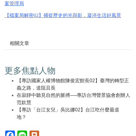
案管理局
【檔案局解密
02
】捕捉歷史的光與影，凝淬生活好風景
相關文章
更多焦點人物
【專訪國家人權博物館陳俊宏館長02】臺灣的轉型正
義之路，道阻且長
在寂靜中聽見自然的脈搏──專訪台灣聲景協會創辦人
范欽慧
【專訪「台江女兒」吳比娜02】台江吃什麼最道
地？
Facebook(另
Line(另
Plurk(另