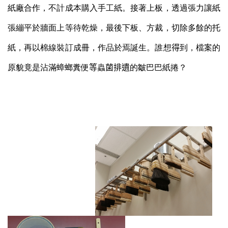
紙廠合作，不計成本購入手工紙。接著上板，透過張力讓紙
張繃平於牆面上等待乾燥，最後下板、方裁，切除多餘的托
紙，再以棉線裝訂成冊，作品於焉誕生。誰想
得
到，檔案的
原貌竟是沾滿蟑螂糞便
等
蟲
菌排遺
的皺巴巴紙捲
？