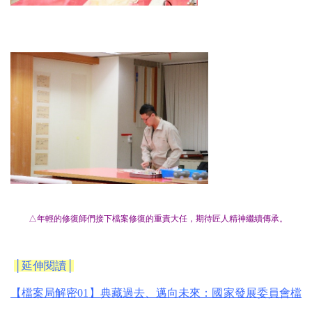
△年輕的修復師們接下檔案修復的重責大任，期待匠人精神繼續傳承。
│延伸閱讀│
【檔案局解密
01
】典藏過去、邁向
未來：國家發展委員會
檔