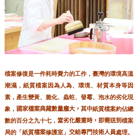
檔案修復是一件耗時費力的工作，臺灣的環境高溫
潮濕，紙質檔案因為人為、環境、材質本身等因
素，產生變黃、脆化、蟲蛀、發霉、泡水的劣化現
象，
國家檔案典藏數量龐大，其中
紙質檔案約佔總
數的百分之九十七，
當劣化嚴重時，即需送到
檔案
局的「紙質
檔案
修護室」
交給專門技術人員
處理。