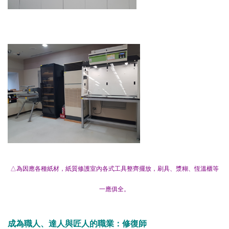
△為因應各種紙材，紙質修護室內各式工具整齊擺放，刷具、漿糊、恆溫櫃等
一應俱全。
成為職人、達人與匠人的職業：修復師