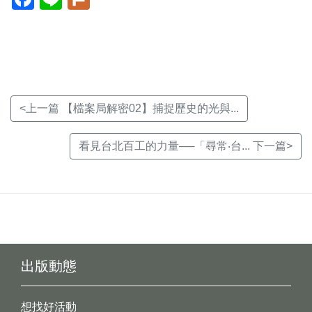
開
開
開
新
新
新
視
視
視
窗)
窗)
窗)
<上一篇 【檔案局解密02】捕捉歷史的光與...
看見台北百工的力量──「尋常‧台... 下一篇>
出版動態
想找好活動