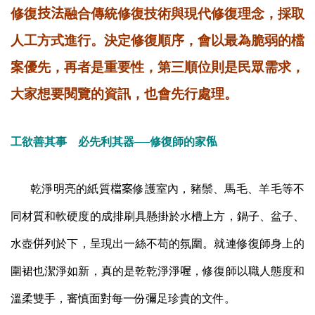
修復
技法
融合傳統修復技術與現代修復理念，採取
人工方式進行。決定修復順序，會以最為脆弱的檔
案優先，再者是重要性，第三順位則是民眾需求，
大家想要閱覽的資訊，也會先行處理。
工欲善其事 必先利其器──修復師的家
俬
乾淨明亮的
紙質
檔案
修護室內
，豬鬃、馬毛、羊毛等不
同材質和軟硬度的成排刷具懸掛於水槽上方，鍋子、盆子、
水壺
併
列於下，呈現出一絲不苟的氛圍。就連修復師身上的
圍裙也潔淨如新，真的是乾乾淨淨
喔
，修復師以職人態度和
溫柔雙手，審慎面對每一份彌足珍貴的文件。