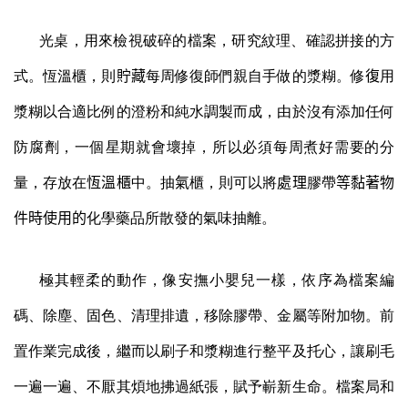
光桌，用來檢視破碎的檔案，研究紋理、確認拼接的方
式。恆溫櫃，則
貯藏
每周修復師們親自手做的漿糊。修
復
用
漿糊以合適比例的澄粉和純水調製而成，由於沒有添加任何
防腐劑，一個星期就會壞掉，所以必須每周煮好需要的分
量，存放在
恆溫櫃
中。抽
氣
櫃，則可以將
處理
膠帶
等黏著物
件時使用的
化學藥品所散發的氣味抽離。
極其輕柔的動作，像安撫小嬰兒一樣，依序為檔案編
碼、除塵、固色、清理排遺，移除膠帶、金屬等附加物。前
置作業完成後，繼而以刷子和漿糊進行整平及托心，讓刷毛
一遍一遍、不厭其煩地拂過紙張，賦予嶄新生命。檔案局和