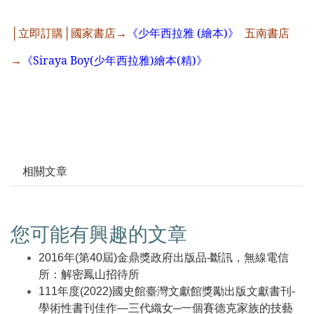
│立即訂購│國家書店→
《少年西拉雅
(
繪本
)
》
五南書店
→
《
Siraya Boy(
少年西拉雅
)
繪本
(
精
)
》
相關文章
您可能有興趣的文章
2016年(第40屆)金鼎獎政府出版品-斷訊，無線電信
所：解密鳳山招待所
111年度(2022)國史館臺灣文獻館獎勵出版文獻書刊-
學術性書刊佳作—三代織女─一個賽德克家族的技藝