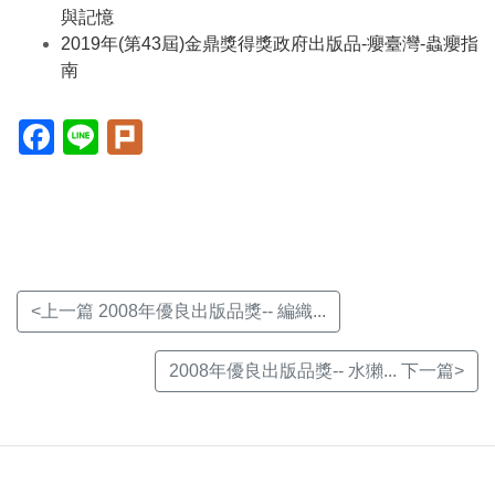
與記憶
2019年(第43屆)金鼎獎得獎政府出版品-癭臺灣-蟲癭指
南
Facebook(另
Line(另
Plurk(另
開
開
開
新
新
新
視
視
視
窗)
窗)
窗)
<上一篇 2008年優良出版品獎-- 編織...
2008年優良出版品獎-- 水獺... 下一篇>