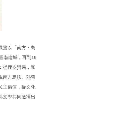
展覽以「南方・島
臺南建城，再到19
：從鹿皮貿易，和
現南方島嶼、熱帶
民主價值，從文化
與文學共同激盪出