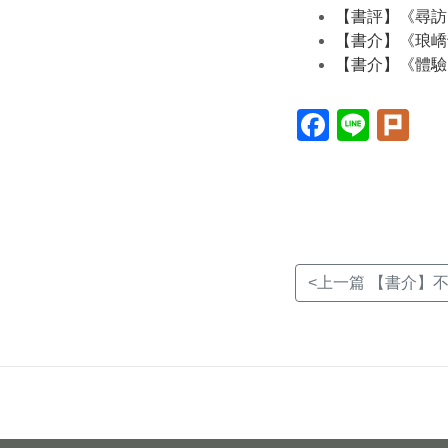
【書評】《尋訪
【書介】《琅嶠
【書介】《體驗
Facebook(另
Line(另
Plur
開
開
開
新
新
新
視
視
視
窗)
窗)
窗)
<上一篇 【書介】不