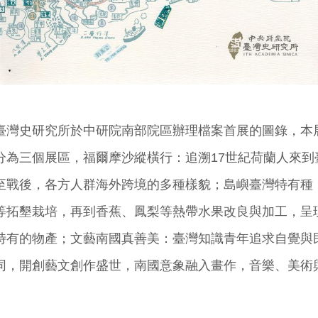
臺灣史研究所於中研院南部院區辦理檔案首展的圖錄，本
分為三個展區，福爾摩沙縱橫行：追溯17世紀荷蘭人來到
至戰後，各方人群海外跨境的多種樣貌；島嶼臺灣特有種
等拓墾栽培，再到香蕉、鳳梨等熱帶水果改良與加工，呈
特有的物產；文藝南國真善美：臺灣知識青年追求自覺與
同，開創藝文創作盛世，南國意象融入畫作，音樂、美術