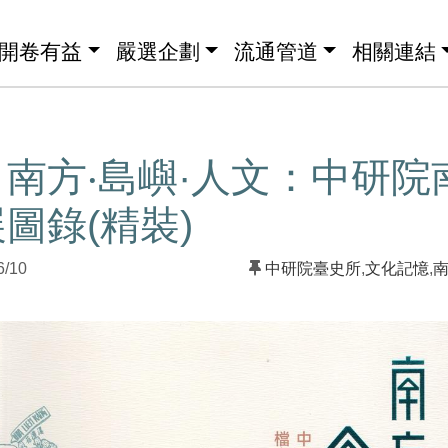
開卷有益
嚴選企劃
流通管道
相關連結
南方‧島嶼·人文：中研院
圖錄(精裝)
6/10
中研院臺史所
,
文化記憶
,