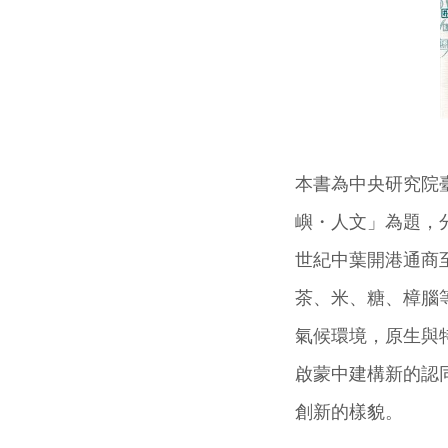
本書為中央研究院
嶼・人文」為題，
世紀中葉開港通商
茶、米、糖、樟腦
氣候環境，原生與
啟蒙中建構新的認
創新的樣貌。