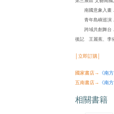
第三展區 文藝南國
南國意象入畫 …
青年島嶼巡演 …
跨域共創舞台 …
後記 王麗蕉、李依
│立即訂購│
國家書店→
《南方
五南書店→
《南方
相關書籍