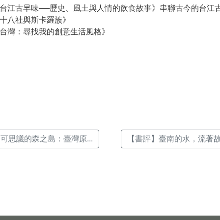
台江古早味──歷史、風土與人情的飲食故事》串聯古今的台江
十八社與斯卡羅族》
台灣：尋找我的創意生活風格》
k(另
可思議的森之島：臺灣原...
【書評】臺南的水，流著故鄉