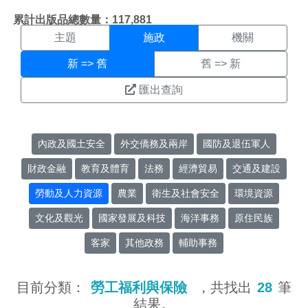
施政搜尋結果頁面
:::
累計出版品總數量：117,881
主題
施政
機關
新 => 舊
舊 => 新
匯出查詢
內政及國土安全
外交僑務及兩岸
國防及退伍軍人
財政金融
教育及體育
法務
經濟貿易
交通及建設
勞動及人力資源
農業
衛生及社會安全
環境資源
文化及觀光
國家發展及科技
海洋事務
原住民族
客家
其他政務
輔助事務
目前分類：
勞工福利與保險
，共找出
28
筆
結果。