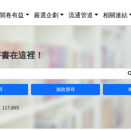
開卷有益
嚴選企劃
流通管道
相關連結
好書在這裡！
尋
施政搜尋
17,865