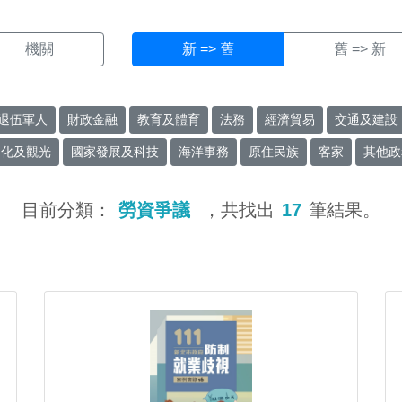
機關
新 => 舊
舊 => 新
退伍軍人
財政金融
教育及體育
法務
經濟貿易
交通及建設
文化及觀光
國家發展及科技
海洋事務
原住民族
客家
其他政
目前分類：
勞資爭議
，共找出
17
筆結果。