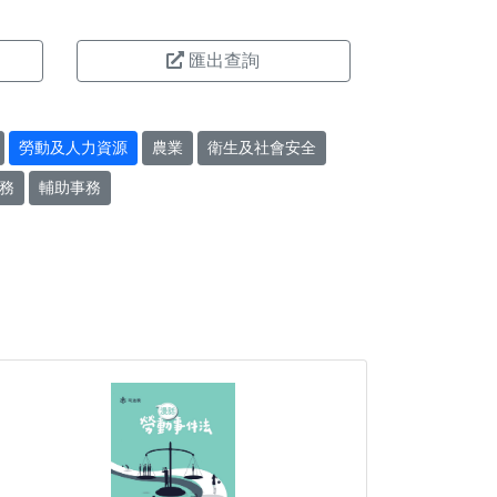
匯出查詢
勞動及人力資源
農業
衛生及社會安全
務
輔助事務