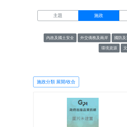
施政搜尋結果頁面
:::
主題
施政
內政及國土安全
外交僑務及兩岸
國防及
環境資源
施政分類 展開/收合