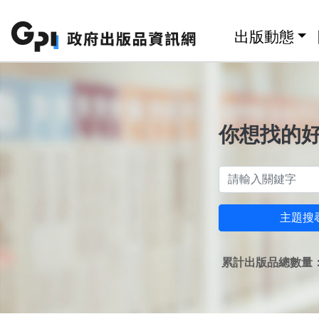
跳至主要內容區塊
:::
出版動態
你想找的
主題搜
累計出版品總數量：1