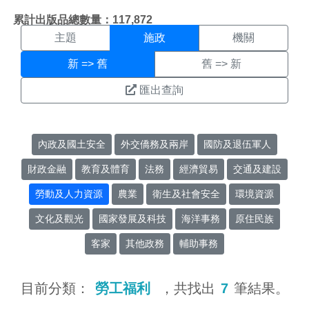
施政搜尋結果頁面
:::
累計出版品總數量：117,872
主題
施政
機關
新 => 舊
舊 => 新
匯出查詢
內政及國土安全
外交僑務及兩岸
國防及退伍軍人
財政金融
教育及體育
法務
經濟貿易
交通及建設
勞動及人力資源
農業
衛生及社會安全
環境資源
文化及觀光
國家發展及科技
海洋事務
原住民族
客家
其他政務
輔助事務
目前分類：
勞工福利
，共找出
7
筆結果。