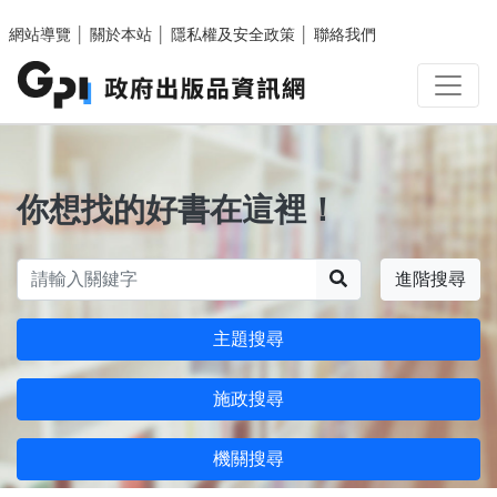
跳至主要內容區塊
網站導覽
│
關於本站
│
隱私權及安全政策
│
聯絡我們
你想找的好書在這裡！
搜尋
進階搜尋
主題搜尋
施政搜尋
機關搜尋