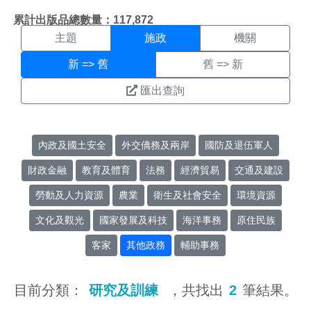
施政搜尋結果頁面
:::
累計出版品總數量：117,872
主題
施政
機關
新 => 舊
舊 => 新
匯出查詢
內政及國土安全
外交僑務及兩岸
國防及退伍軍人
財政金融
教育及體育
法務
經濟貿易
交通及建設
勞動及人力資源
農業
衛生及社會安全
環境資源
文化及觀光
國家發展及科技
海洋事務
原住民族
客家
其他政務
輔助事務
目前分類：
研究及訓練
，共找出
2
筆結果。