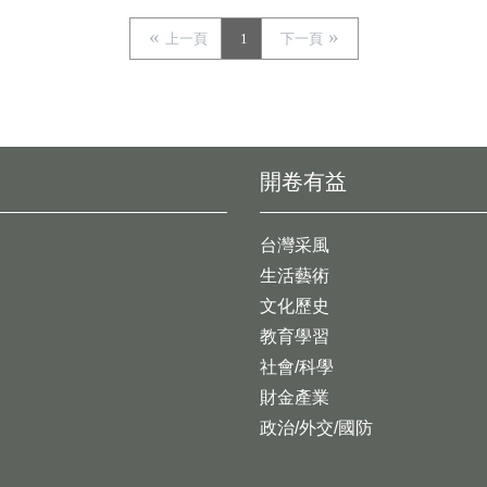
上一頁
1
下一頁
開卷有益
台灣采風
生活藝術
文化歷史
教育學習
社會/科學
財金產業
政治/外交/國防