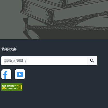
我要找書
搜尋