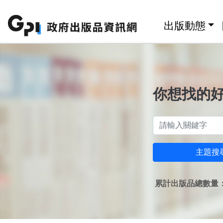
跳至主要內容區塊
:::
出版動態
你想找的
主題搜
累計出版品總數量：1