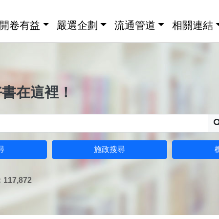
開卷有益
嚴選企劃
流通管道
相關連結
好書在這裡！
尋
施政搜尋
17,872