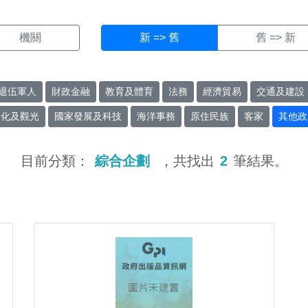
機關
新 => 舊
舊 => 新
退伍軍人
財政金融
教育及體育
法務
經濟貿易
交通及建設
文化及觀光
國家發展及科技
海洋事務
原住民族
客家
其他政
目前分類：
綜合企劃
，共找出
2
筆結果。