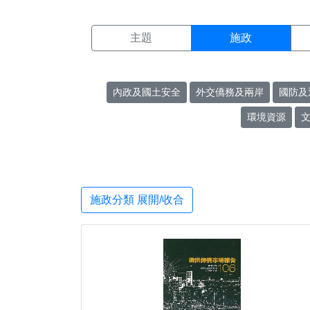
施政搜尋結果頁面
:::
主題
施政
內政及國土安全
外交僑務及兩岸
國防及
環境資源
施政分類 展開/收合