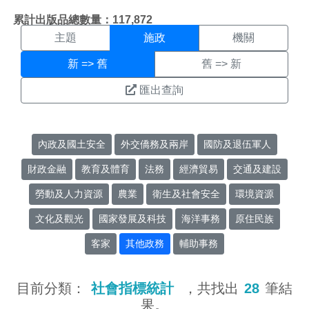
施政搜尋結果頁面
:::
累計出版品總數量：117,872
主題
施政
機關
新 => 舊
舊 => 新
匯出查詢
內政及國土安全
外交僑務及兩岸
國防及退伍軍人
財政金融
教育及體育
法務
經濟貿易
交通及建設
勞動及人力資源
農業
衛生及社會安全
環境資源
文化及觀光
國家發展及科技
海洋事務
原住民族
客家
其他政務
輔助事務
目前分類：
社會指標統計
，共找出
28
筆結
果。