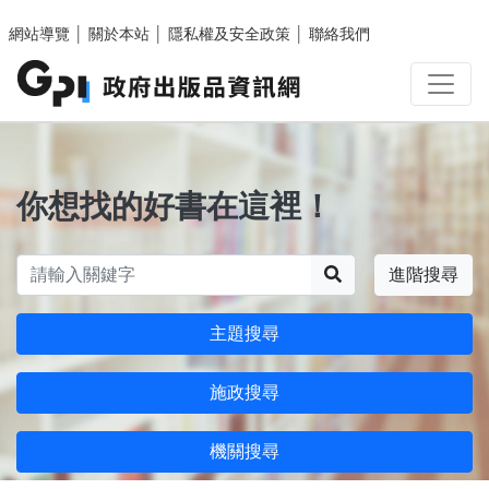
跳至主要內容區塊
網站導覽
│
關於本站
│
隱私權及安全政策
│
聯絡我們
你想找的好書在這裡！
搜尋
進階搜尋
主題搜尋
施政搜尋
機關搜尋