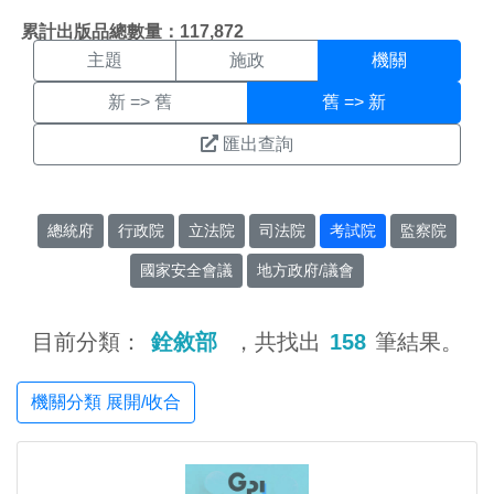
機關搜尋結果頁面
:::
累計出版品總數量：117,872
主題
施政
機關
新 => 舊
舊 => 新
匯出查詢
總統府
行政院
立法院
司法院
考試院
監察院
國家安全會議
地方政府/議會
目前分類：
銓敘部
，共找出
158
筆結果。
機關分類 展開/收合