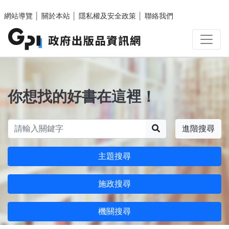
跳至主要內容區塊
網站導覽
│
關於本站
│
隱私權及安全政策
│
聯絡我們
你想找的好書在這裡！
搜尋
進階搜尋
主題搜尋
施政搜尋
機關搜尋