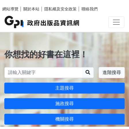
跳至主要內容區塊
網站導覽
│
關於本站
│
隱私權及安全政策
│
聯絡我們
你想找的好書在這裡！
搜尋
進階搜尋
主題搜尋
施政搜尋
機關搜尋