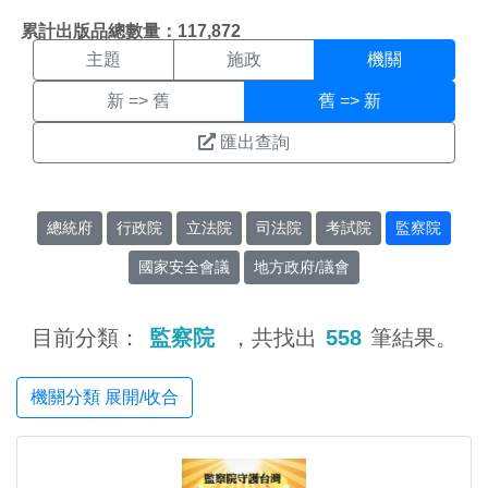
機關搜尋結果頁面
:::
累計出版品總數量：117,872
主題
施政
機關
新 => 舊
舊 => 新
匯出查詢
總統府
行政院
立法院
司法院
考試院
監察院
國家安全會議
地方政府/議會
目前分類：
監察院
，共找出
558
筆結果。
機關分類 展開/收合