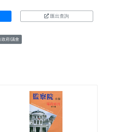
匯出查詢
方政府/議會