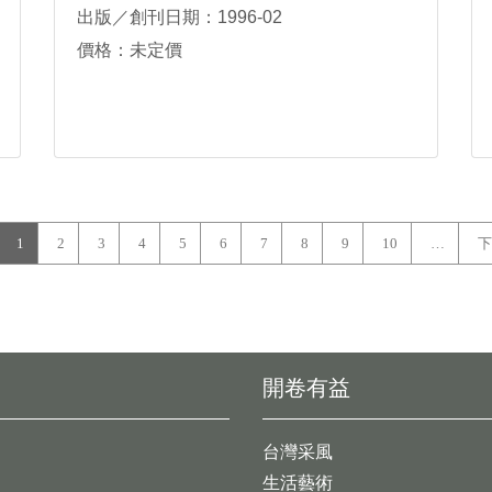
出版／創刊日期：1996-02
價格：未定價
1
2
3
4
5
6
7
8
9
10
…
下
開卷有益
台灣采風
生活藝術