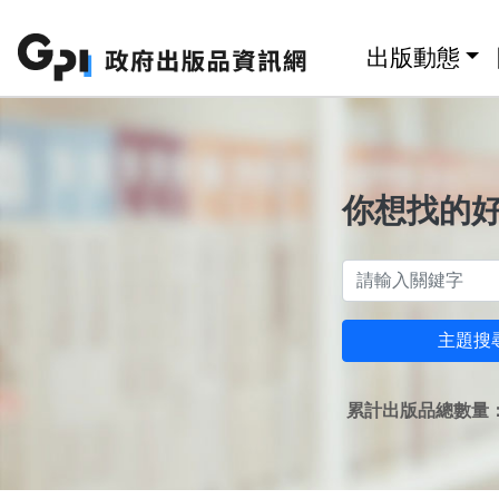
跳至主要內容區塊
:::
出版動態
你想找的
主題搜
累計出版品總數量：1