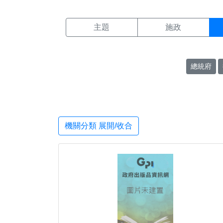
機關搜尋結果頁面
:::
主題
施政
總統府
機關分類 展開/收合