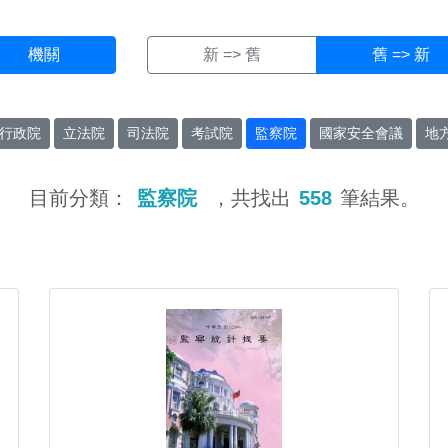
機關
新 => 舊
舊 => 新
行政院
立法院
司法院
考試院
監察院
國家安全會議
地
目前分類：
監察院
，共找出
558
筆結果。