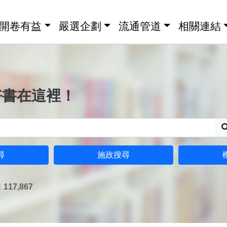
開卷有益
嚴選企劃
流通管道
相關連結
好書在這裡！
尋
施政搜尋
17,867