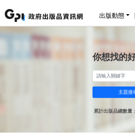
跳至主要內容區塊
:::
出版動態
你想找的
主題搜
累計出版品總數量：1