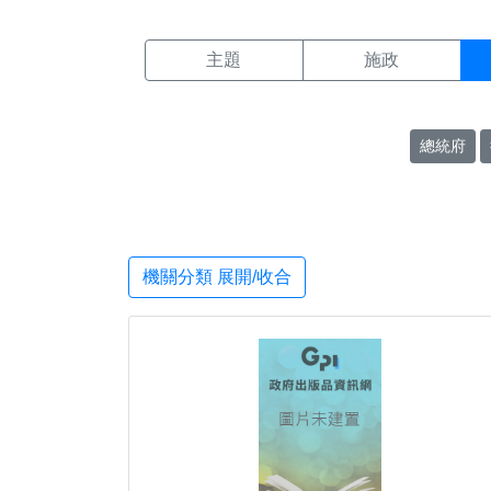
機關搜尋結果頁面
:::
主題
施政
總統府
機關分類 展開/收合