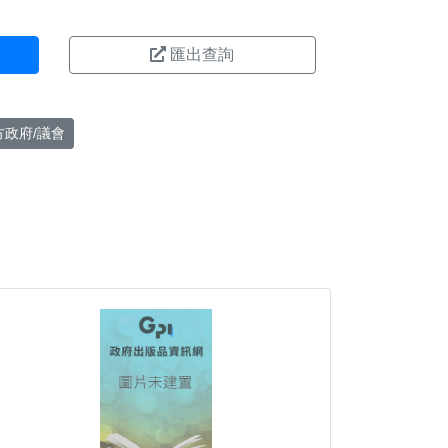
匯出查詢
方政府/議會