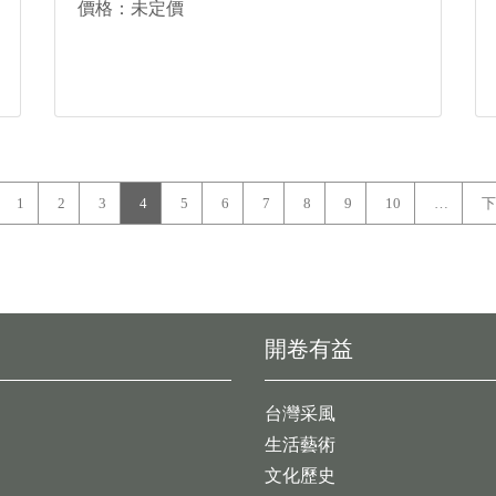
價格：未定價
1
2
3
4
5
6
7
8
9
10
…
下
開卷有益
台灣采風
生活藝術
文化歷史