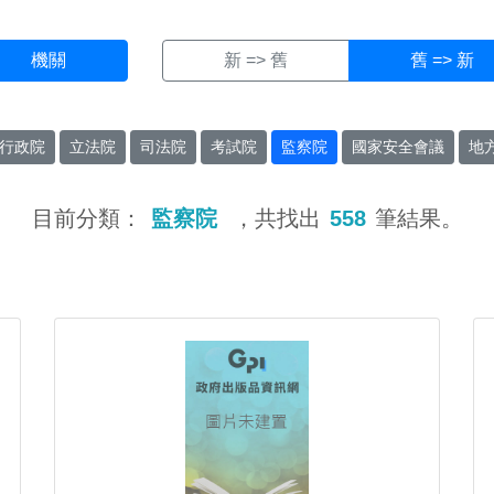
機關
新 => 舊
舊 => 新
行政院
立法院
司法院
考試院
監察院
國家安全會議
地
目前分類：
監察院
，共找出
558
筆結果。