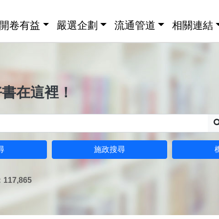
開卷有益
嚴選企劃
流通管道
相關連結
好書在這裡！
尋
施政搜尋
17,865