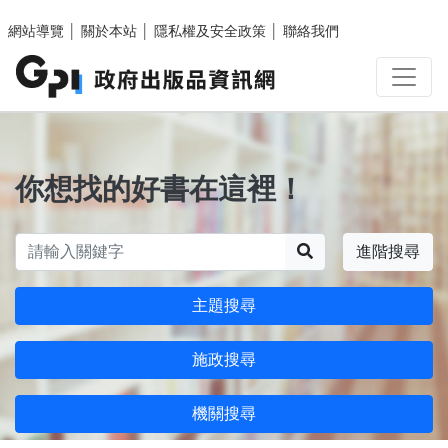
跳至主要內容區塊
網站導覽
│
關於本站
│
隱私權及安全政策
│
聯絡我們
你想找的好書在這裡！
搜尋
進階搜尋
主題搜尋
施政搜尋
機關搜尋