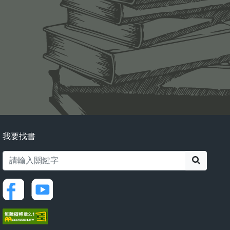
我要找書
搜尋