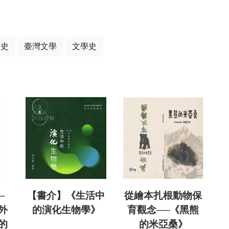
學史
臺灣文學
文學史
─
【書介】《生活中
從繪本扎根動物保
外
的演化生物學》
育觀念──《黑熊
的
的米亞桑》