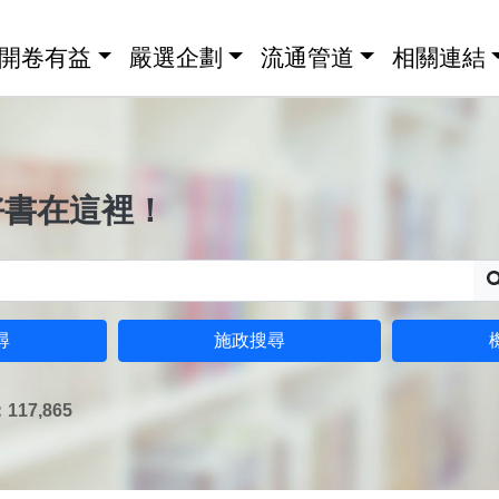
開卷有益
嚴選企劃
流通管道
相關連結
好書在這裡！
尋
施政搜尋
17,865