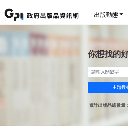
跳至主要內容區塊
:::
出版動態
你想找的
主題搜
累計出版品總數量：1