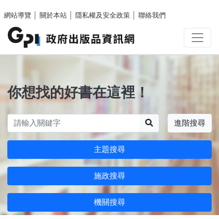
跳至主要內容區塊
網站導覽
│
關於本站
│
隱私權及安全政策
│
聯絡我們
你想找的好書在這裡！
搜尋
進階搜尋
主題搜尋
施政搜尋
機關搜尋