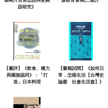
魯閣方言禁忌語與委婉
族教育發展(二版)》
語研究》
【書評】《飲食、權力
【書籍試閱】《如何日
與國族認同》：「打
常．怎樣生活【台灣史
造」日本料理
論叢 社會生活篇】》