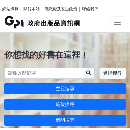
跳至主要內容區塊
網站導覽
│
關於本站
│
隱私權及安全政策
│
聯絡我們
你想找的好書在這裡！
搜尋
進階搜尋
主題搜尋
施政搜尋
機關搜尋