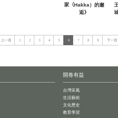
家（Hakka）的邂
逅》
上一頁
1
2
3
4
5
6
7
8
9
下一頁
開卷有益
台灣采風
生活藝術
文化歷史
教育學習