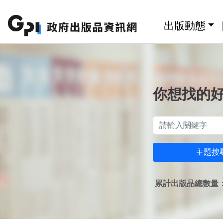
跳至主要內容區塊
:::
出版動態
你想找的
主題搜
累計出版品總數量：1