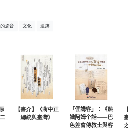
美的跫音
文化
遺跡
原
【書介】《蔣中正
「𠊎講客」：《熟
(二
總統與臺灣》
識阿姆个話——巴
色差會傳教士與客