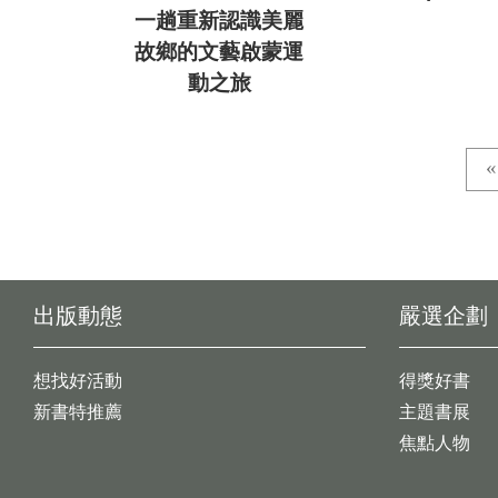
一趟重新認識美麗
故鄉的文藝啟蒙運
動之旅
出版動態
嚴選企劃
想找好活動
得獎好書
新書特推薦
主題書展
焦點人物