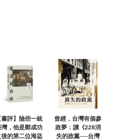
【書評】險些一統
曾經，台灣有個參
臺灣，他是鄭成功
政夢：讀《228消
之後的第二位海盜
失的政黨──台灣