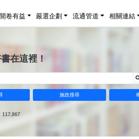
開卷有益
嚴選企劃
流通管道
相關連結
好書在這裡！
尋
施政搜尋
17,867