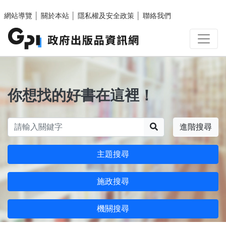
跳至主要內容區塊
網站導覽
│
關於本站
│
隱私權及安全政策
│
聯絡我們
你想找的好書在這裡！
搜尋
進階搜尋
主題搜尋
施政搜尋
機關搜尋