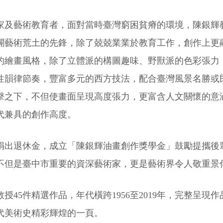
家及藝術教育者，面對當時臺灣窮困貧瘠的環境，陳銀輝
闢藝術荒土的先鋒，除了兢兢業業於教育工作，創作上更
的繪畫風格，除了立體派的構圖趣味、野獸派的色彩張力
性韻律節奏，豐富多元的西方技法，配合臺灣風景名勝或
擊之下，不但使畫面呈現高度張力，更富含人文關懷的意
代兼具的創作高度。
捐出退休金，成立「陳銀輝油畫創作獎學金」鼓勵提攜後
不但是臺中市重要的資深藝術家，更是藝術界令人敬重景
授45件精選作品，年代橫跨1956至2019年，完整呈現
代美術史精彩輝煌的一頁。