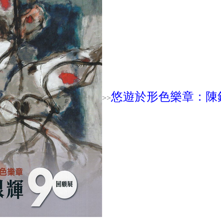
悠遊於形色樂章：陳
>>