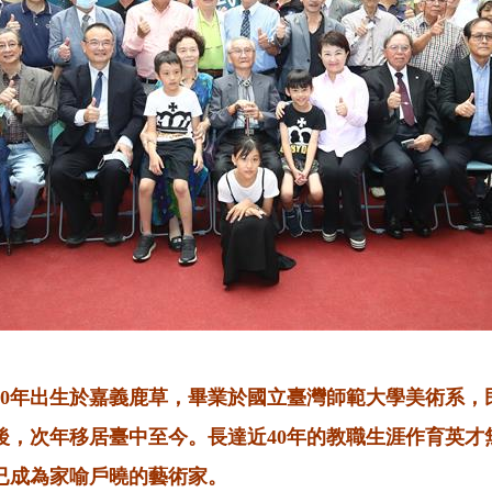
20年出生於嘉義鹿草，畢業於國立臺灣師範大學美術系，民
休後，次年移居臺中至今。長達近40年的教職生涯作育英才
已成為家喻戶曉的藝術家。