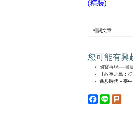
(精裝)
相關文章
您可能有興
國寶再現──書
【故事之島：從
進步時代－臺中
Facebook(另
Line(另
Plur
開
開
開
新
新
新
視
視
視
窗)
窗)
窗)