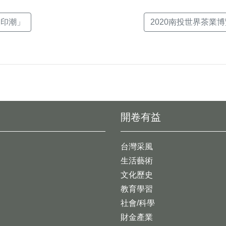
版印潮」
2020南投世界茶業博覽
開卷有益
台灣采風
生活藝術
文化歷史
教育學習
社會/科學
財金產業