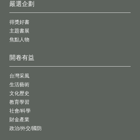
嚴選企劃
得獎好書
主題書展
焦點人物
開卷有益
台灣采風
生活藝術
文化歷史
教育學習
社會/科學
財金產業
政治/外交/國防