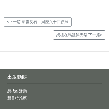
<上一篇 蒸雲洗石—周澄八十回顧展
媽祖在馬祖昇天祭 下一篇>
出版動態
想找好活動
新書特推薦