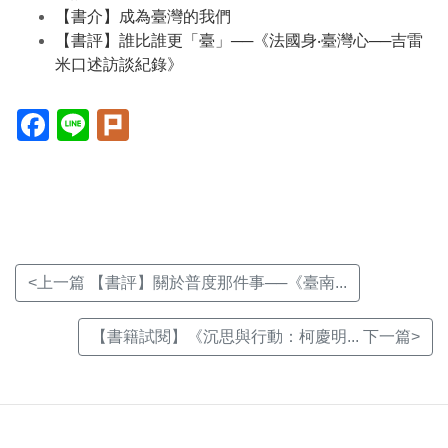
【書介】成為臺灣的我們
【書評】誰比誰更「臺」──《法國身‧臺灣心──吉雷
米口述訪談紀錄》
Facebook(另
Line(另
Plurk(另
開
開
開
新
新
新
視
視
視
窗)
窗)
窗)
<上一篇 【書評】關於普度那件事──《臺南...
【書籍試閱】《沉思與行動：柯慶明... 下一篇>