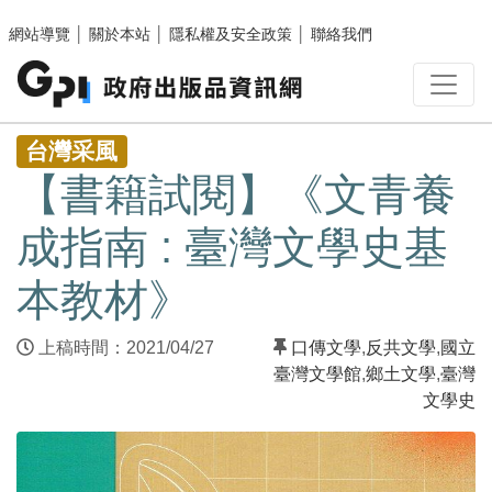
跳至主要內容區塊
網站導覽
│
關於本站
│
隱私權及安全政策
│
聯絡我們
:::
台灣采風
【書籍試閱】《文青養
成指南 : 臺灣文學史基
本教材》
上稿時間：2021/04/27
口傳文學
,
反共文學
,
國立
臺灣文學館
,
鄉土文學
,
臺灣
文學史