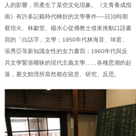
人的影響，而產生了某些文化現象。《文青養成指
南》有許多記載時代轉折的文學事件──日治時期
蔡培火、林獻堂、楊水心從傳教士借來推動口語書
寫的「白話字」文學；
1950
年代林海音、琦君、
張秀亞等新知識女性的女力書寫；
1960
年代與反
共文學緊張曖昧的現代主義文學……各種思潮的起
落，臺文館理所當然都在留意、研究、反思。