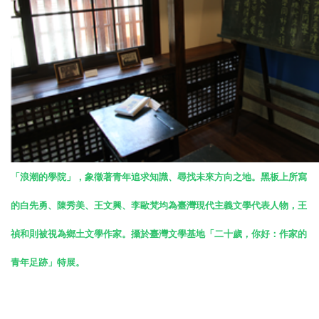
「浪潮的學院」，象徵著青年追求知識、尋找未來方向之地。黑板上所寫
的白先勇、陳秀美、王文興、李歐梵均為臺灣現代主義文學代表人物，王
禎和則被視為鄉土文學作家。攝於臺灣文學基地「二十歲，你好：作家的
青年足跡」特展。