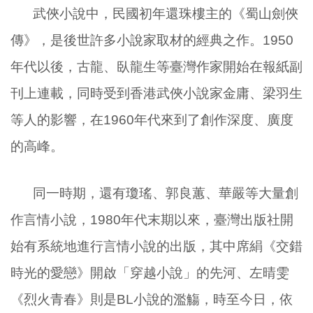
武俠小說中，民國初年還珠樓主的《蜀山劍俠
傳》，是後世許多小說家取材的經典之作。
1950
年代以後，古龍、臥龍生等臺灣作家開始在報紙副
刊上連載，同時受到香港武俠小說家金庸、梁羽生
等人的影響，在
1960
年代來到了創作深度、廣度
的高峰。
同一時期，還有瓊瑤、郭良蕙、華嚴等大量創
作言情小說，
1980
年代末期以來，臺灣出版社開
始有系統地進行言情小說的出版，其中席絹《交錯
時光的愛戀》開啟「穿越小說」的先河、左晴雯
《烈火青春》則是
BL
小說的濫觴，時至今日，依