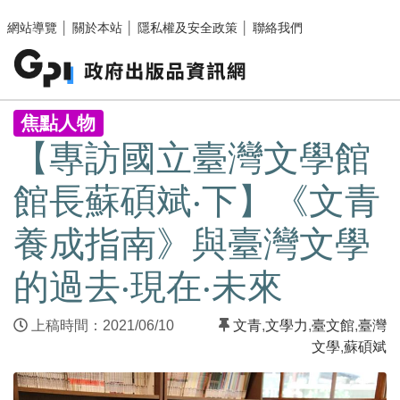
跳至主要內容區塊
網站導覽
│
關於本站
│
隱私權及安全政策
│
聯絡我們
:::
焦點人物
【專訪國立臺灣文學館
館長蘇碩斌‧下】《文青
養成指南》與臺灣文學
的過去‧現在‧未來
上稿時間：2021/06/10
文青
,
文學力
,
臺文館
,
臺灣
文學
,
蘇碩斌