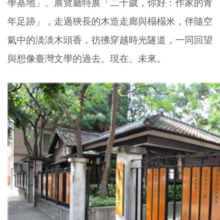
學基地」
、展覽廳特展「二十歲，你好：作家的青
年足跡」，走過狹長的木造走廊與榻榻米，伴隨空
氣中的淡淡木頭香，彷彿穿越時光隧道，一同回望
與想像臺灣文學的過去、現在、未來。