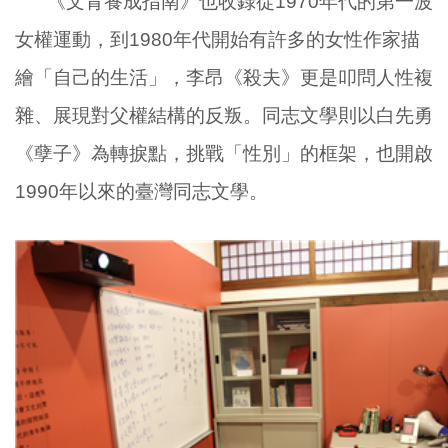
《文青養成指南》也收錄從
1970
年代的第一波
女權運動，到
1980
年代開始有許多的女性作家描
繪「自己的生活」，李昂《殺夫》更是叩問人性複
雜、展現對父權結構的反叛。同志文學則以白先勇
《孽子》為轉捩點，挑戰「性別」的框架，也開啟
1990
年以來的臺灣同志文學。