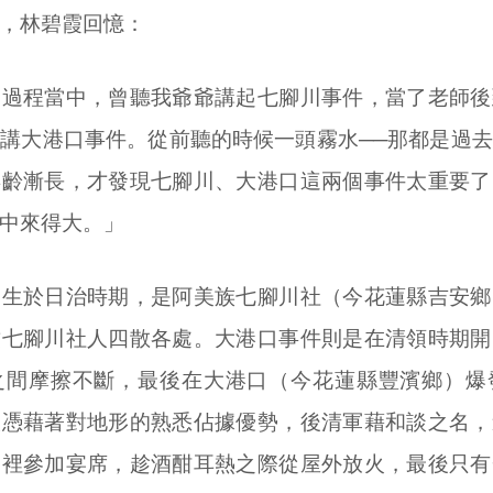
，林碧霞回憶：
程當中，曾聽我爺爺講起七腳川事件，當了老師後
講大港口事件。從前聽的時候一頭霧水──那都是過
年齡漸長，才發現七腳川、大港口這兩個事件太重要了
中來得大。」
於日治時期，是阿美族七腳川社（今花蓮縣吉安鄉
致七腳川社人四散各處。大港口事件則是在清領時期開
之間摩擦不斷，最後在大港口（今花蓮縣豐濱鄉）爆
人憑藉著對地形的熟悉佔據優勢，後清軍藉和談之名，
子裡參加宴席，趁酒酣耳熱之際從屋外放火，最後只有