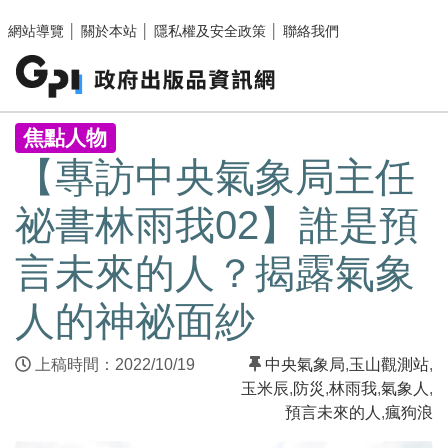
跳至主要內容區塊
網站導覽
│
關於本站
│
隱私權及安全政策
│
聯絡我們
:::
焦點人物
【專訪中央氣象局主任
祕書林雨我02】誰是預
言未來的人？揭露氣象
人的神祕面紗
上稿時間：2022/10/19
中央氣象局
,
玉山觀測站
,
玉米辰
,
防災
,
林雨我
,
氣象人
,
預言未來的人
,
瘋狗浪