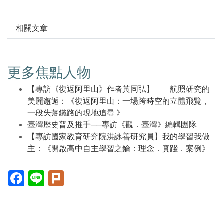
相關文章
更多焦點人物
【專訪《復返阿里山》作者黃同弘】 航照研究的
美麗邂逅：《復返阿里山：一場跨時空的立體飛覽，
一段失落鐵路的現地追尋 》
臺灣歷史普及推手──專訪《觀．臺灣》編輯團隊
【專訪國家教育研究院洪詠善研究員】我的學習我做
主：《開啟高中自主學習之鑰：理念．實踐．案例》
Facebook(另
Line(另
Plurk(另
開
開
開
新
新
新
視
視
視
窗)
窗)
窗)